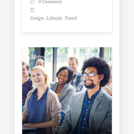
0 Comments
,
,
Design
Lifestyle
Travel
Metro