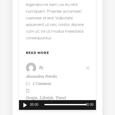
legendos ne eam, vix eu nihil
numquam. Propriae accumsan
copiosae id sed. Vulputate
assueverit ut nec, nostro discere
cum ut, vix ut modus maiestatis
consequuntur.
READ MORE
By
Alexandros Petrelis
1 Comment
,
,
Design
Lifestyle
Travel
Audio
00:00
00:00
Player