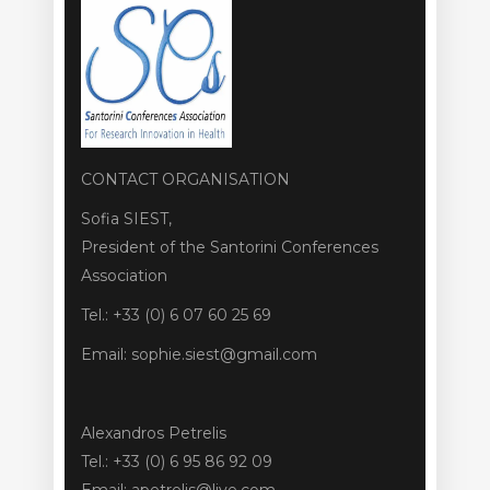
CONTACT ORGANISATION
Sofia SIEST,
President of the Santorini Conferences
Association
Tel.: +33 (0) 6 07 60 25 69
Email: sophie.siest@gmail.com
Alexandros Petrelis
Tel.: +33 (0) 6 95 86 92 09
Email: apetrelis@live.com