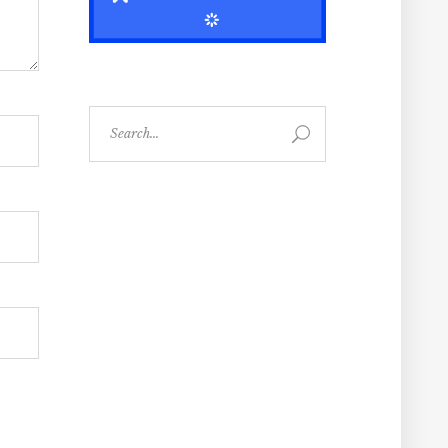
Search
for: