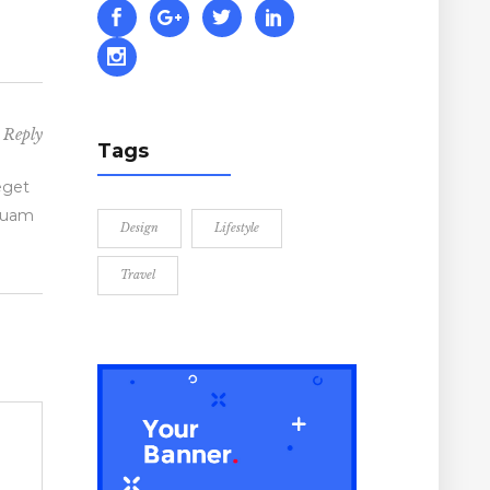
Reply
Tags
eget
quam
Design
Lifestyle
Travel