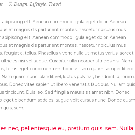
or
,
,
nt
Design
Lifestyle
Travel
dec
vol
 adipiscing elit. Aenean commodo ligula eget dolor. Aenean
s et magnis dis parturient montes, nascetur ridiculus mus.
 adipiscing elit. Aenean commodo ligula eget dolor. Aenean
s et magnis dis parturient montes, nascetur ridiculus mus.
, feugiat a, tellus. Phasellus viverra nulla ut metus varius laoreet.
tricies nisi vel augue. Curabitur ullamcorper ultricies nisi. Nam
us, tellus eget condimentum rhoncus, sem quam semper libero,
Nam quam nunc, blandit vel, luctus pulvinar, hendrerit id, lorem.
s. Donec vitae sapien ut libero venenatis faucibus. Nullam quis
s tincidunt. Duis leo. Sed fringilla mauris sit amet nibh. Donec
leo eget bibendum sodales, augue velit cursus nunc. Donec qua
um quis, sem.
ies nec, pellentesque eu, pretium quis, sem. Nulla