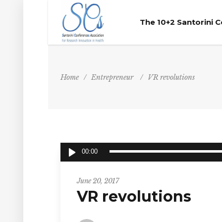
The 10+2 Santorini 
Home
/
Entrepreneur
/
VR revolutions
Audio
00:00
Player
Entrepreneur
June 20, 2017
VR revolutions