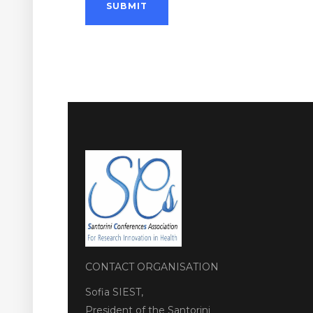
CONTACT ORGANISATION
Sofia SIEST,
President of the Santorini