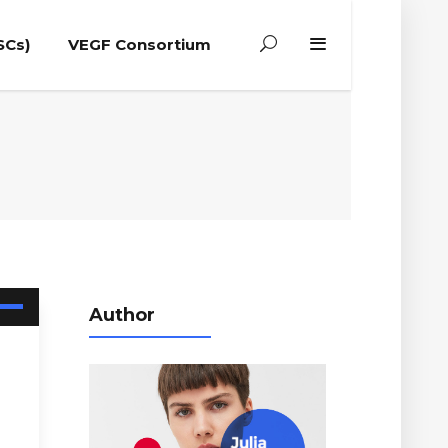
SCs)
VEGF Consortium
Author
Down
ow
s
ease