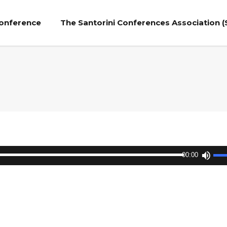
Conference
The Santorini Conferences Association (
Use
00:00
Up/
Arr
key
to
incr