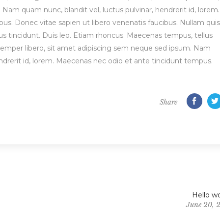
Nam quam nunc, blandit vel, luctus pulvinar, hendrerit id, lorem.
s. Donec vitae sapien ut libero venenatis faucibus. Nullam quis
bus tincidunt. Duis leo. Etiam rhoncus. Maecenas tempus, tellus
per libero, sit amet adipiscing sem neque sed ipsum. Nam
endrerit id, lorem. Maecenas nec odio et ante tincidunt tempus.
Share
Hello wo
June 20, 